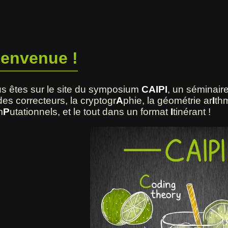
ienvenue !
s êtes sur le site du symposium
CAIPI
, un séminair
des correcteurs, la cryptogr
A
phie, la géométrie ar
I
thm
m
P
utationnels, et le tout dans un format
I
tinérant !