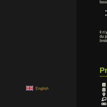
fass
Il n'
du p
limi
P
English