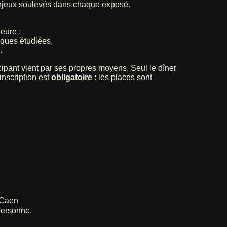
 enjeux soulevés dans chaque exposé.
eure :
tiques étudiées,
.
pant vient par ses propres moyens. Seul le dîner
inscription est
obligatoire
: les places sont
 Caen
personne.