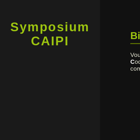
Symposium
B
CAIPI
Vou
C
o
co